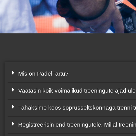
Mis on PadelTartu?
Vaatasin kõik võimalikud treeningute ajad üle
Tahaksime koos sõprusseltskonnaga trenni tul
Registreerisin end treeningutele. Millal tree