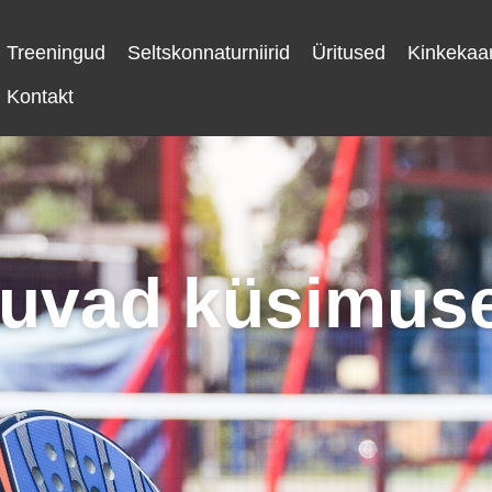
Treeningud
Seltskonnaturniirid
Üritused
Kinkekaar
Kontakt
uvad küsimus