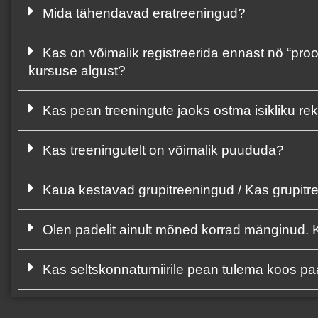
Mida tähendavad eratreeningud?
Kas on võimalik registreerida ennast nö “pro
kursuse algust?
Kas pean treeningute jaoks ostma isikliku rek
Kas treeningutelt on võimalik puududa?
Kaua kestavad grupitreeningud / Kas grupitre
Olen padelit ainult mõned korrad mänginud. Ka
Kas seltskonnaturniirile pean tulema koos paa