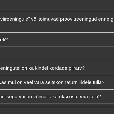
ovitreeningule” või toimuvad proovitreeningud enne g
eti?
eningutel on ka kindel kordade piirarv?
s mul on veel vara seltskonnaturniiridele tulla?
rilisega või on võimalik ka üksi osalema tulla?