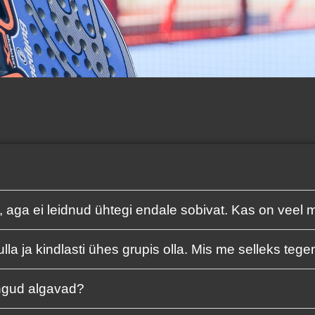
, aga ei leidnud ühtegi endale sobivat. Kas on veel 
la ja kindlasti ühes grupis olla. Mis me selleks t
ningud algavad?