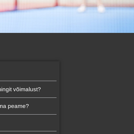
mingit võimalust?
egema peame?